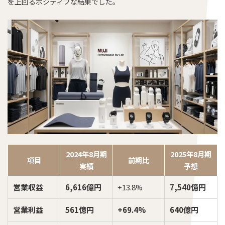
を上回るポジティブな結果でした。
2024年8月期
2025年8月期
項目
前期比
実績
予想
営業収益
6,616億円
+13.8%
7,540億円
営業利益
561億円
+69.4%
640億円