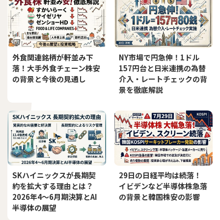
外食関連銘柄が軒並み下
NY市場で円急伸！1ドル
落！大手外食チェーン株安
157円台と日米連携の為替
の背景と今後の見通し
介入・レートチェックの背
景を徹底解説
SKハイニックスが長期契
29日の日経平均は続落！
約を拡大する理由とは？
イビデンなど半導体株急落
2026年4〜6月期決算とAI
の背景と韓国株安の影響
半導体の展望