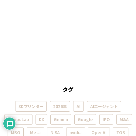
タグ
3Dプリンター
2026年
AI
AIエージェント
BambuLab
DX
Gemini
Google
IPO
M&A
MBO
Meta
NISA
nvidia
OpenAI
TOB