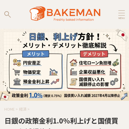
HOME
>
経済
>
日銀の政策金利1.0%利上げと国債買