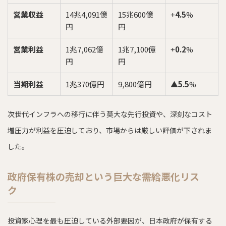
営業収益
14兆4,091億
15兆600億
+
4.5
%
円
円
営業利益
1兆7,062億
1兆7,100億
+
0.2
%
円
円
当期利益
1兆370億円
9,800億円
▲
5.5
%
次世代インフラへの移行に伴う莫大な先行投資や、深刻なコスト
増圧力が利益を圧迫しており、市場からは厳しい評価が下されま
した。
政府保有株の売却という巨大な需給悪化リス
ク
投資家心理を最も圧迫している外部要因が、日本政府が保有する