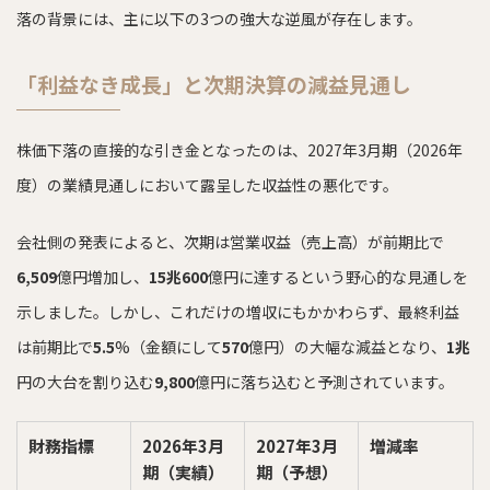
落の背景には、主に以下の3つの強大な逆風が存在します。
「利益なき成長」と次期決算の減益見通し
株価下落の直接的な引き金となったのは、2027年3月期（2026年
度）の業績見通しにおいて露呈した収益性の悪化です。
会社側の発表によると、次期は営業収益（売上高）が前期比で
6,509
億円増加し、
15兆600
億円に達するという野心的な見通しを
示しました。しかし、これだけの増収にもかかわらず、最終利益
は前期比で
5.5
%（金額にして
570
億円）の大幅な減益となり、
1兆
円の大台を割り込む
9,800
億円に落ち込むと予測されています。
財務指標
2026年3月
2027年3月
増減率
期（実績）
期（予想）