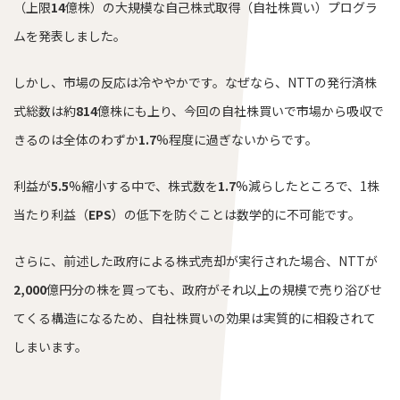
（上限
14
億株）の大規模な自己株式取得（自社株買い）プログラ
ムを発表しました。
しかし、市場の反応は冷ややかです。なぜなら、NTTの発行済株
式総数は約
814
億株にも上り、今回の自社株買いで市場から吸収で
きるのは全体のわずか
1.7
%程度に過ぎないからです。
利益が
5.5
%縮小する中で、株式数を
1.7
%減らしたところで、1株
当たり利益（
EPS
）の低下を防ぐことは数学的に不可能です。
さらに、前述した政府による株式売却が実行された場合、NTTが
2,000
億円分の株を買っても、政府がそれ以上の規模で売り浴びせ
てくる構造になるため、自社株買いの効果は実質的に相殺されて
しまいます。