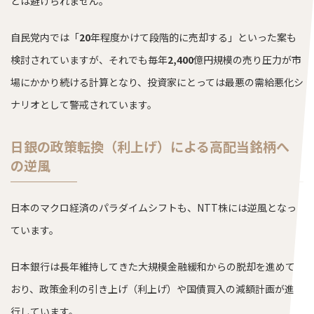
とは避けられません。
自民党内では「
20
年程度かけて段階的に売却する」といった案も
検討されていますが、それでも毎年
2,400
億円規模の売り圧力が市
場にかかり続ける計算となり、投資家にとっては最悪の需給悪化シ
ナリオとして警戒されています。
日銀の政策転換（利上げ）による高配当銘柄へ
の逆風
日本のマクロ経済のパラダイムシフトも、NTT株には逆風となっ
ています。
日本銀行は長年維持してきた大規模金融緩和からの脱却を進めて
おり、政策金利の引き上げ（利上げ）や国債買入の減額計画が進
行しています。