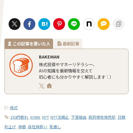
この記事を書いた人
最新記事
BAKEMAN
株式投資やマネーリテラシー、
AIの知識を最新情報を交えて
初心者にも分かりやすく解説します：）
-
株式
-
150円割れ
,
IOWN
,
NTT
,
NTT法廃止
,
下落理由
,
政府保有株売却
,
日銀
利上げ
,
株価
,
自社株買い
,
見通し