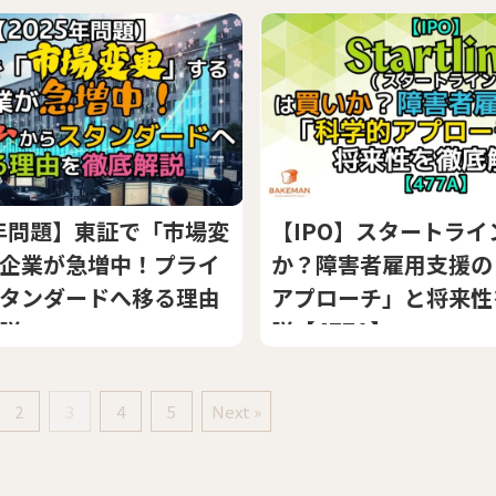
5年問題】東証で「市場変
【IPO】スタートライ
企業が急増中！プライ
か？障害者雇用支援の
タンダードへ移る理由
アプローチ」と将来性
説
説【477A】
2
3
4
5
Next »