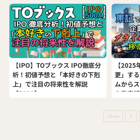
【IPO】TOブックス IPO徹底分
【202
析！初値予想と「本好きの下剋
更」する
上」で注目の将来性を解説
ムからス
【500A】
を徹底解
« Prev
1