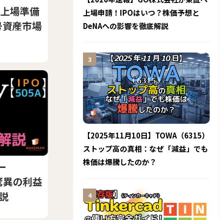
が上場準備
上場申請！IPOはいつ？株価予想と
号資産市場
DeNAへの影響を徹底解説
【2025年11月10日】TOWA（6315）
ストップ高の真相：なぜ「減益」でも
株価は爆騰したのか？
ー
驚異の利益
説