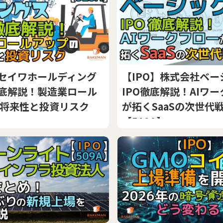
】セイワホールディング
【IPO】株式会社ベー
徹底解説！製造業ロール
IPO徹底解説！AIワ
将来性と投資リスク
が拓くSaaSの次世代
】
【519A】