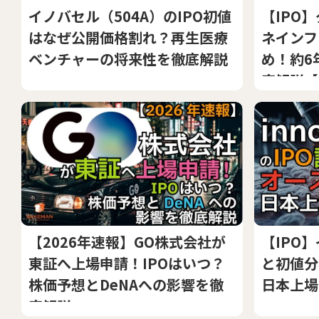
イノバセル（504A）のIPO初値
【IPO
はなぜ公開価格割れ？再生医療
ネインフ
ベンチャーの将来性を徹底解説
め！約6
底解説【
【2026年速報】GO株式会社が
【IPO
東証へ上場申請！IPOはいつ？
と初値分
株価予想とDeNAへの影響を徹
日本上場
底解説