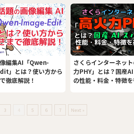
編集AI「Qwen-
さくらインターネット
-Edit」とは？使い方から
力PHY」とは？国産A
で徹底解説！
の性能・料金・特徴を
3
4
5
6
7
Next »