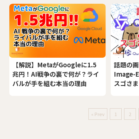
【解説】MetaがGoogleに1.5
話題の画像
兆円！AI戦争の裏で何が？ライ
Image
バルが手を組む本当の理由
スゴさま
« Prev
1
2