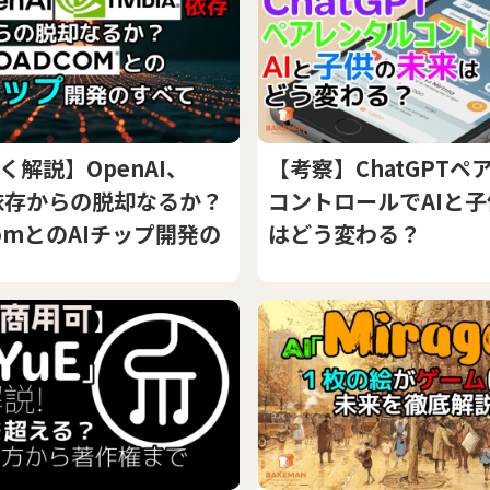
く解説】OpenAI、
【考察】ChatGPTペ
ia依存からの脱却なるか？
コントロールでAIと
comとのAIチップ開発の
はどう変わる？