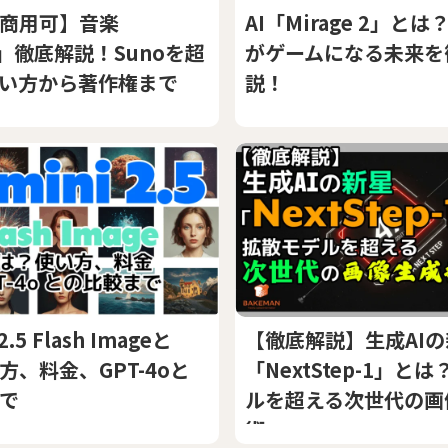
商用可】音楽
AI「Mirage 2」と
E」徹底解説！Sunoを超
がゲームになる未来を
い方から著作権まで
説！
2.5 Flash Imageと
【徹底解説】生成AI
方、料金、GPT-4oと
「NextStep-1」と
で
ルを超える次世代の画
術