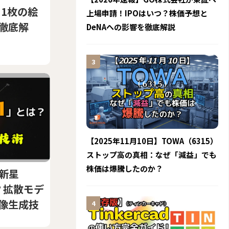
は？1枚の絵
上場申請！IPOはいつ？株価予想と
徹底解
DeNAへの影響を徹底解説
【2025年11月10日】TOWA（6315）
ストップ高の真相：なぜ「減益」でも
株価は爆騰したのか？
の新星
は？拡散モデ
像生成技