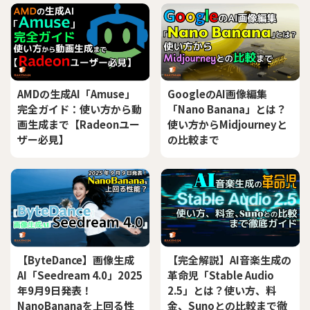
AMDの生成AI「Amuse」
GoogleのAI画像編集
完全ガイド：使い方から動
「Nano Banana」とは？
画生成まで【Radeonユー
使い方からMidjourneyと
ザー必見】
の比較まで
【ByteDance】画像生成
【完全解説】AI音楽生成の
AI「Seedream 4.0」2025
革命児「Stable Audio
年9月9日発表！
2.5」とは？使い方、料
NanoBananaを上回る性
金、Sunoとの比較まで徹