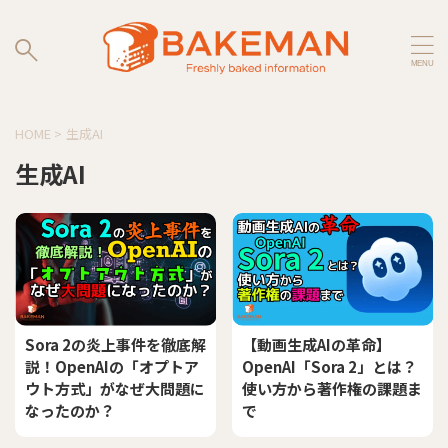
HOME
>
生成AI
生成AI
Sora 2の炎上事件を徹底解
【動画生成AIの革命】
説！OpenAIの「オプトア
OpenAI「Sora 2」とは？
ウト方式」がなぜ大問題に
使い方から著作権の課題ま
なったのか？
で