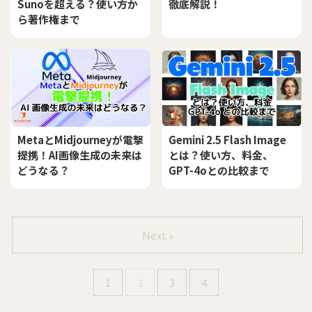
Sunoを超える？使い方か
徹底解説！
ら著作権まで
MetaとMidjourneyが電撃
Gemini 2.5 Flash Image
提携！AI画像生成の未来は
とは？使い方、料金、
どうなる？
GPT-4oとの比較まで
Next »
1
2
3
4