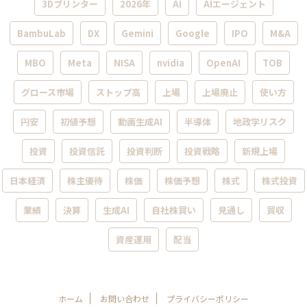
3Dプリンター
2026年
AI
AIエージェント
BambuLab
DX
Gemini
Google
IPO
M&A
MBO
Meta
NISA
nvidia
OpenAI
TOB
グロース市場
ストップ高
上場
上場廃止
使い方
円安
初値予想
動画生成AI
半導体
地政学リスク
投資
投資信託
投資判断
投資戦略
新規上場
日本経済
株主優待
株価
株価予想
株式
株式投資
業績
決算
生成AI
自社株買い
見通し
買収
資産運用
配当
ホーム
お問い合わせ
プライバシーポリシー