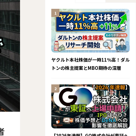
ヤクルト本社株価が一時11％高！ダル
トンの株主提案とMBO期待の深層
者
【2026年速報】GO株式会社が東証へ