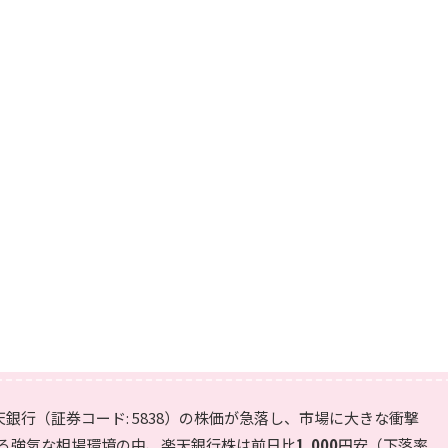
天銀行（証券コード: 5838）の株価が急落し、市場に大きな衝撃
る強気な相場環境の中、楽天銀行株は前日比
1,000
円安（下落率