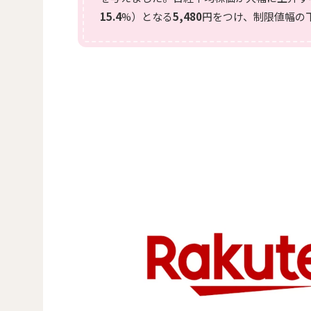
15.4
%）となる
5,480
円をつけ、制限値幅の