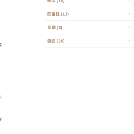
経済 (18)
配当株 (13)
金融 (8)
雑記 (20)
を
」
制
な