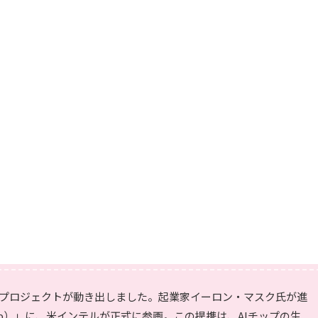
大プロジェクトが動き出しました。起業家イーロン・マスク氏が進
fab）」に、米インテルが正式に参画。この提携は、AIチップの生