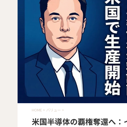
HOME
>
バリュー
>
米国半導体の覇権奪還へ：