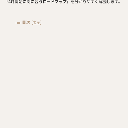
「4月開始に間に合うロードマップ」
を分かりやすく解説します。
目次
[
表示
]