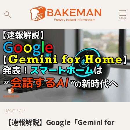
HOME
>
AI
>
【速報解説】Google「Gemini for