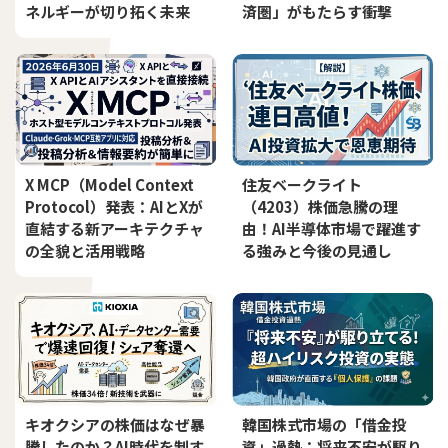
ネルギーが切り拓く未来
済圏」がもたらす衝撃
X MCP（Model Context
住友ベークライト
Protocol）発表：AIとXが
（4203）株価急騰の理
直結する新アーキテクチャ
由！AI半導体市場で躍進す
の全貌と活用戦略
る強みと今後の見通し
キオクシアの株価はなぜ暴
韓国株式市場の「借金投
騰したのか？AI時代を制す
資」過熱：将来不安が駆り