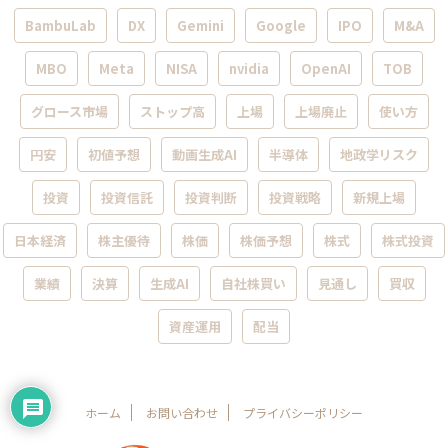
BambuLab
DX
Gemini
Google
IPO
M&A
MBO
Meta
NISA
nvidia
OpenAI
TOB
グロース市場
ストップ高
上場
上場廃止
使い方
円安
初値予想
動画生成AI
半導体
地政学リスク
投資
投資信託
投資判断
投資戦略
新規上場
日本経済
株主優待
株価
株価予想
株式
株式投資
業績
決算
生成AI
自社株買い
見通し
買収
資産運用
配当
ホーム
お問い合わせ
プライバシーポリシー