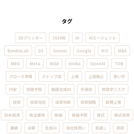
タグ
3Dプリンター
2026年
AI
AIエージェント
BambuLab
DX
Gemini
Google
IPO
M&A
MBO
Meta
NISA
nvidia
OpenAI
TOB
グロース市場
ストップ高
上場
上場廃止
使い方
円安
初値予想
動画生成AI
半導体
地政学リスク
投資
投資信託
投資判断
投資戦略
新規上場
日本経済
株主優待
株価
株価予想
株式
株式投資
業績
決算
生成AI
自社株買い
見通し
買収