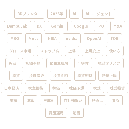
3Dプリンター
2026年
AI
AIエージェント
BambuLab
DX
Gemini
Google
IPO
M&A
MBO
Meta
NISA
nvidia
OpenAI
TOB
グロース市場
ストップ高
上場
上場廃止
使い方
円安
初値予想
動画生成AI
半導体
地政学リスク
投資
投資信託
投資判断
投資戦略
新規上場
日本経済
株主優待
株価
株価予想
株式
株式投資
業績
決算
生成AI
自社株買い
見通し
買収
資産運用
配当