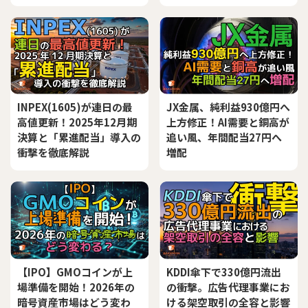
INPEX(1605)が連日の最
JX金属、純利益930億円へ
高値更新！2025年12月期
上方修正！AI需要と銅高が
決算と「累進配当」導入の
追い風、年間配当27円へ
衝撃を徹底解説
増配
【IPO】GMOコインが上
KDDI傘下で330億円流出
場準備を開始！2026年の
の衝撃。広告代理事業にお
暗号資産市場はどう変わ
ける架空取引の全容と影響