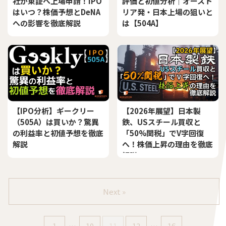
社が東証へ上場申請！IPO
評価と初値分析｜オースト
はいつ？株価予想とDeNA
リア発・日本上場の狙いと
への影響を徹底解説
は【504A】
【IPO分析】ギークリー
【2026年展望】日本製
（505A）は買いか？驚異
鉄、USスチール買収と
の利益率と初値予想を徹底
「50%関税」でV字回復
解説
へ！株価上昇の理由を徹底
解説
Next »
1
…
10
11
12
…
16