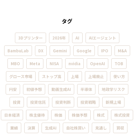
タグ
3Dプリンター
2026年
AI
AIエージェント
BambuLab
DX
Gemini
Google
IPO
M&A
MBO
Meta
NISA
nvidia
OpenAI
TOB
グロース市場
ストップ高
上場
上場廃止
使い方
円安
初値予想
動画生成AI
半導体
地政学リスク
投資
投資信託
投資判断
投資戦略
新規上場
日本経済
株主優待
株価
株価予想
株式
株式投資
業績
決算
生成AI
自社株買い
見通し
買収