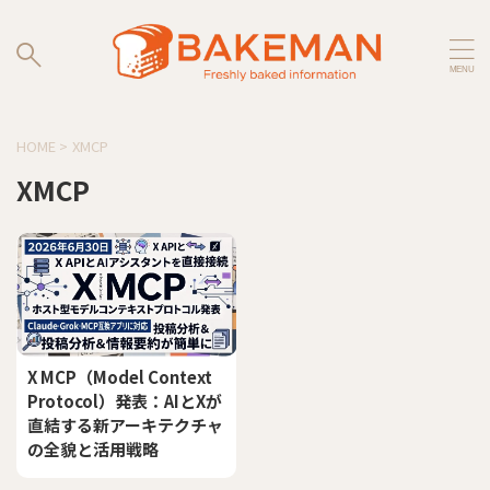
HOME
>
XMCP
XMCP
X MCP（Model Context
Protocol）発表：AIとXが
直結する新アーキテクチャ
の全貌と活用戦略