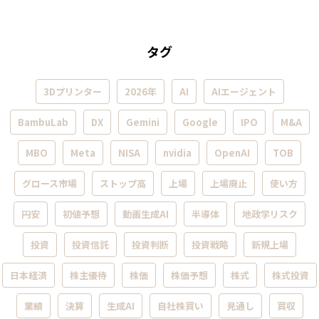
タグ
3Dプリンター
2026年
AI
AIエージェント
BambuLab
DX
Gemini
Google
IPO
M&A
MBO
Meta
NISA
nvidia
OpenAI
TOB
グロース市場
ストップ高
上場
上場廃止
使い方
円安
初値予想
動画生成AI
半導体
地政学リスク
投資
投資信託
投資判断
投資戦略
新規上場
日本経済
株主優待
株価
株価予想
株式
株式投資
業績
決算
生成AI
自社株買い
見通し
買収