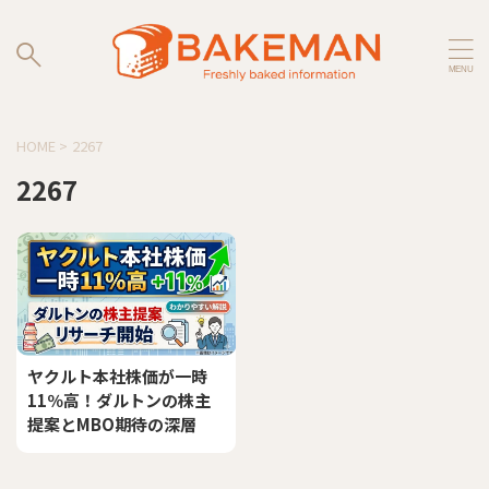
HOME
>
2267
2267
ヤクルト本社株価が一時
11％高！ダルトンの株主
提案とMBO期待の深層