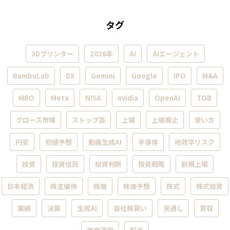
タグ
3Dプリンター
2026年
AI
AIエージェント
BambuLab
DX
Gemini
Google
IPO
M&A
MBO
Meta
NISA
nvidia
OpenAI
TOB
グロース市場
ストップ高
上場
上場廃止
使い方
円安
初値予想
動画生成AI
半導体
地政学リスク
投資
投資信託
投資判断
投資戦略
新規上場
日本経済
株主優待
株価
株価予想
株式
株式投資
業績
決算
生成AI
自社株買い
見通し
買収