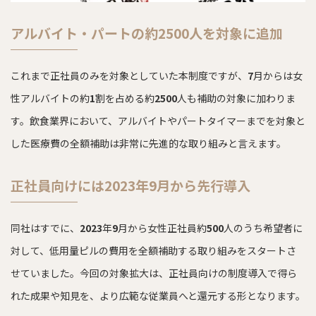
アルバイト・パートの約2500人を対象に追加
これまで正社員のみを対象としていた本制度ですが、
7
月からは女
性アルバイトの約
1
割を占める約
2500
人も補助の対象に加わりま
す。飲食業界において、アルバイトやパートタイマーまでを対象と
した医療費の全額補助は非常に先進的な取り組みと言えます。
正社員向けには2023年9月から先行導入
同社はすでに、
2023
年
9
月から女性正社員約
500
人のうち希望者に
対して、低用量ピルの費用を全額補助する取り組みをスタートさ
せていました。今回の対象拡大は、正社員向けの制度導入で得ら
れた成果や知見を、より広範な従業員へと還元する形となります。