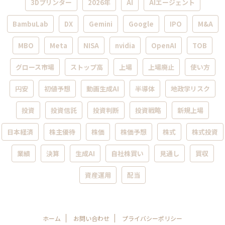
3Dプリンター
2026年
AI
AIエージェント
BambuLab
DX
Gemini
Google
IPO
M&A
MBO
Meta
NISA
nvidia
OpenAI
TOB
グロース市場
ストップ高
上場
上場廃止
使い方
円安
初値予想
動画生成AI
半導体
地政学リスク
投資
投資信託
投資判断
投資戦略
新規上場
日本経済
株主優待
株価
株価予想
株式
株式投資
業績
決算
生成AI
自社株買い
見通し
買収
資産運用
配当
ホーム
お問い合わせ
プライバシーポリシー