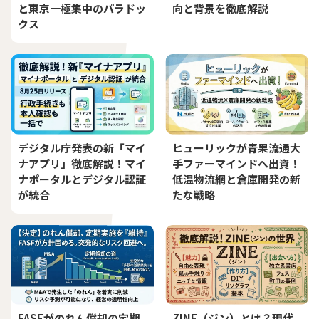
と東京一極集中のパラドッ
向と背景を徹底解説
クス
デジタル庁発表の新「マイ
ヒューリックが青果流通大
ナアプリ」徹底解説！マイ
手ファーマインドへ出資！
ナポータルとデジタル認証
低温物流網と倉庫開発の新
が統合
たな戦略
FASFがのれん償却の定期
ZINE（ジン）とは？現代