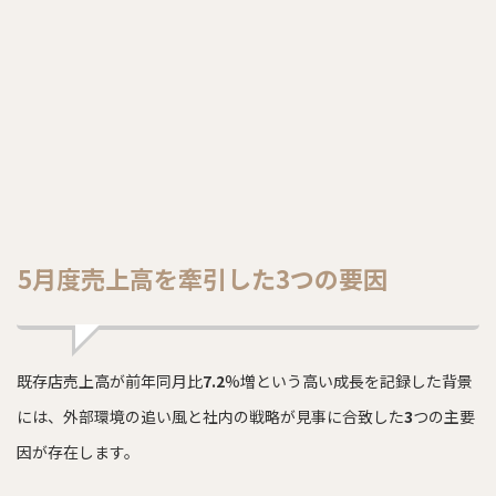
5月度売上高を牽引した3つの要因
既存店売上高が前年同月比
7.2
%増という高い成長を記録した背景
には、外部環境の追い風と社内の戦略が見事に合致した
3
つの主要
因が存在します。