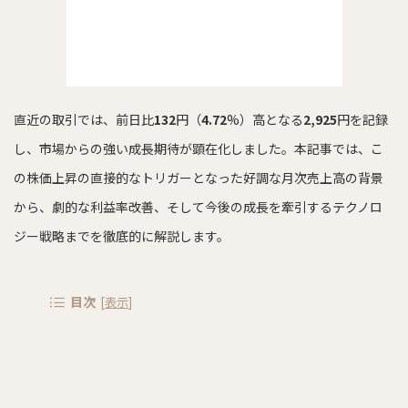
直近の取引では、前日比
132
円（
4.72
%）高となる
2,925
円を記録
し、市場からの強い成長期待が顕在化しました。本記事では、こ
の株価上昇の直接的なトリガーとなった好調な月次売上高の背景
から、劇的な利益率改善、そして今後の成長を牽引するテクノロ
ジー戦略までを徹底的に解説します。
目次
[
表示
]