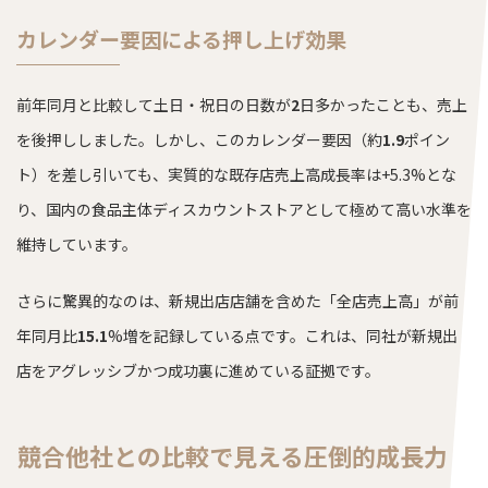
カレンダー要因による押し上げ効果
前年同月と比較して土日・祝日の日数が
2
日多かったことも、売上
を後押ししました。しかし、このカレンダー要因（約
1.9
ポイン
ト）を差し引いても、実質的な既存店売上高成長率は+5.3%とな
り、国内の食品主体ディスカウントストアとして極めて高い水準を
維持しています。
さらに驚異的なのは、新規出店店舗を含めた「全店売上高」が前
年同月比
15.1
%増を記録している点です。これは、同社が新規出
店をアグレッシブかつ成功裏に進めている証拠です。
競合他社との比較で見える圧倒的成長力