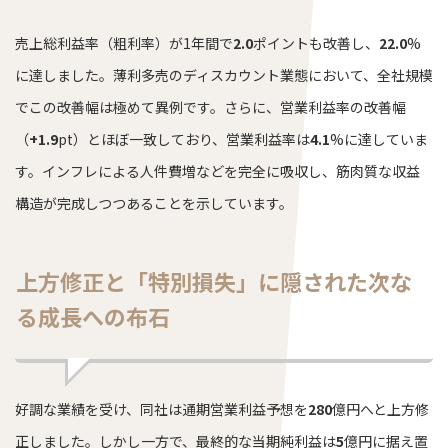
売上総利益率（粗利率）が1年間で
2.0
ポイントも改善し、
22.0
%
に達しました。薄利多売のディスカウント業態において、全社規模
でこの改善幅は極めて異例です。さらに、営業利益率の改善幅
（
+1.9
pt）とほぼ一致しており、営業利益率は
4.1
%に達していま
す。インフレによる人件費増などを完全に吸収し、筋肉質な収益
構造が完成しつつあることを示しています。
上方修正と「特別損失」に隠された次な
る成長への布石
好調な業績を受け、同社は通期営業利益予想を
280
億円へと上方修
正しました。しかし一方で、最終的な当期純利益は
5
億円に据え置