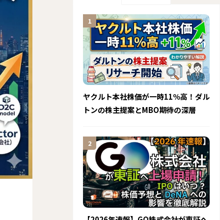
ヤクルト本社株価が一時11％高！ダル
トンの株主提案とMBO期待の深層
の
【2026年速報】GO株式会社が東証へ