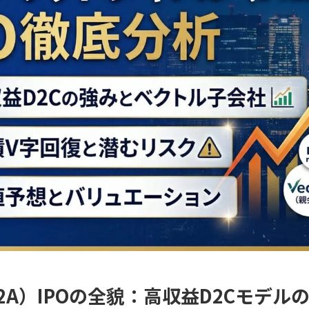
A）IPOの全貌：高収益D2Cモデル