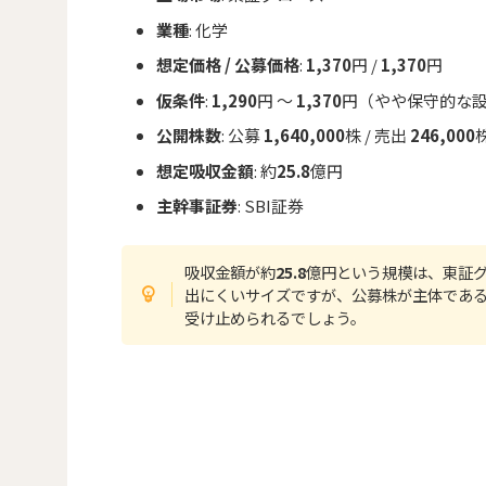
業種
: 化学
想定価格 / 公募価格
:
1,370
円 /
1,370
円
仮条件
:
1,290
円 ～
1,370
円（やや保守的な
公開株数
: 公募
1,640,000
株 / 売出
246,000
想定吸収金額
: 約
25.8
億円
主幹事証券
: SBI証券
吸収金額が約
25.8
億円という規模は、東証
出にくいサイズですが、公募株が主体であ
受け止められるでしょう。