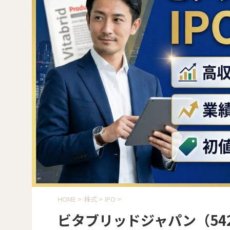
HOME
>
株式
>
IPO
>
ビタブリッドジャパン（542