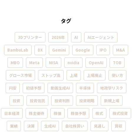
タグ
3Dプリンター
2026年
AI
AIエージェント
BambuLab
DX
Gemini
Google
IPO
M&A
MBO
Meta
NISA
nvidia
OpenAI
TOB
グロース市場
ストップ高
上場
上場廃止
使い方
円安
初値予想
動画生成AI
半導体
地政学リスク
投資
投資信託
投資判断
投資戦略
新規上場
日本経済
株主優待
株価
株価予想
株式
株式投資
業績
決算
生成AI
自社株買い
見通し
買収