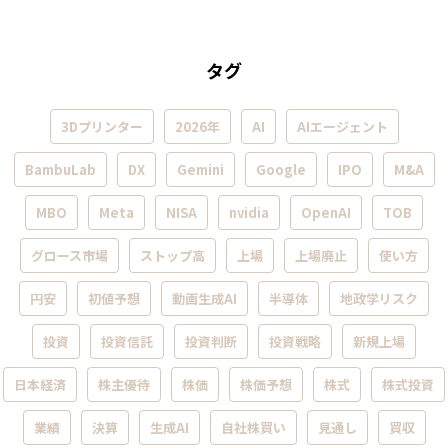
タグ
3Dプリンター
2026年
AI
AIエージェント
BambuLab
DX
Gemini
Google
IPO
M&A
MBO
Meta
NISA
nvidia
OpenAI
TOB
グロース市場
ストップ高
上場
上場廃止
使い方
円安
初値予想
動画生成AI
半導体
地政学リスク
投資
投資信託
投資判断
投資戦略
新規上場
日本経済
株主優待
株価
株価予想
株式
株式投資
業績
決算
生成AI
自社株買い
見通し
買収