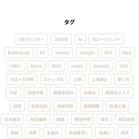
タグ
3Dプリンター
2026年
AI
AIエージェント
BambuLab
DX
Gemini
Google
IPO
M&A
MBO
Meta
NISA
nvidia
OpenAI
TOB
グロース市場
ストップ高
上場
上場廃止
使い方
円安
初値予想
動画生成AI
半導体
地政学リスク
投資
投資信託
投資判断
投資戦略
新規上場
日本経済
株主優待
株価
株価予想
株式
株式投資
業績
決算
生成AI
自社株買い
見通し
買収