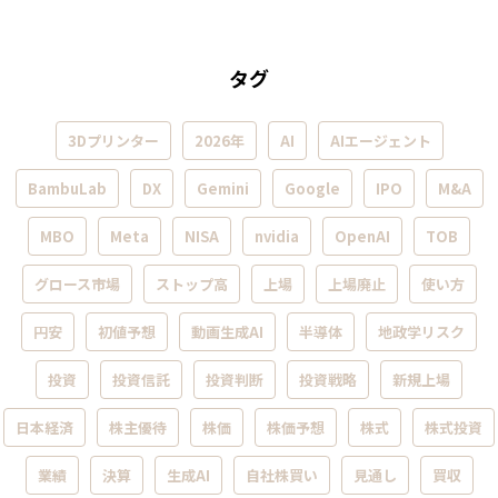
タグ
3Dプリンター
2026年
AI
AIエージェント
BambuLab
DX
Gemini
Google
IPO
M&A
MBO
Meta
NISA
nvidia
OpenAI
TOB
グロース市場
ストップ高
上場
上場廃止
使い方
円安
初値予想
動画生成AI
半導体
地政学リスク
投資
投資信託
投資判断
投資戦略
新規上場
日本経済
株主優待
株価
株価予想
株式
株式投資
業績
決算
生成AI
自社株買い
見通し
買収