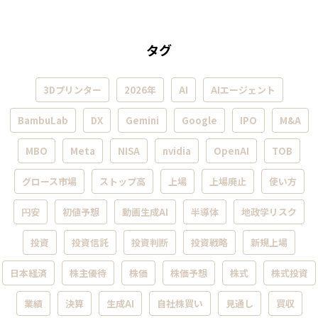
タグ
3Dプリンター
2026年
AI
AIエージェント
BambuLab
DX
Gemini
Google
IPO
M&A
MBO
Meta
NISA
nvidia
OpenAI
TOB
グロース市場
ストップ高
上場
上場廃止
使い方
円安
初値予想
動画生成AI
半導体
地政学リスク
投資
投資信託
投資判断
投資戦略
新規上場
日本経済
株主優待
株価
株価予想
株式
株式投資
業績
決算
生成AI
自社株買い
見通し
買収