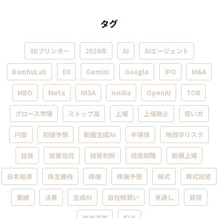
タグ
3Dプリンター
2026年
AI
AIエージェント
BambuLab
DX
Gemini
Google
IPO
M&A
MBO
Meta
NISA
nvidia
OpenAI
TOB
グロース市場
ストップ高
上場
上場廃止
使い方
円安
初値予想
動画生成AI
半導体
地政学リスク
投資
投資信託
投資判断
投資戦略
新規上場
日本経済
株主優待
株価
株価予想
株式
株式投資
業績
決算
生成AI
自社株買い
見通し
買収