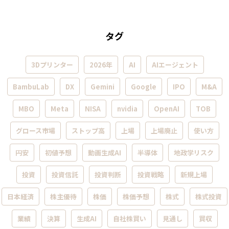
タグ
3Dプリンター
2026年
AI
AIエージェント
BambuLab
DX
Gemini
Google
IPO
M&A
MBO
Meta
NISA
nvidia
OpenAI
TOB
グロース市場
ストップ高
上場
上場廃止
使い方
円安
初値予想
動画生成AI
半導体
地政学リスク
投資
投資信託
投資判断
投資戦略
新規上場
日本経済
株主優待
株価
株価予想
株式
株式投資
業績
決算
生成AI
自社株買い
見通し
買収