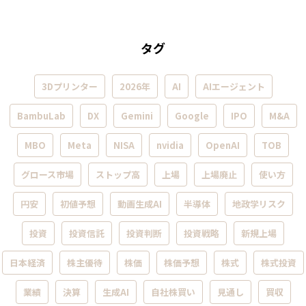
タグ
3Dプリンター
2026年
AI
AIエージェント
BambuLab
DX
Gemini
Google
IPO
M&A
MBO
Meta
NISA
nvidia
OpenAI
TOB
グロース市場
ストップ高
上場
上場廃止
使い方
円安
初値予想
動画生成AI
半導体
地政学リスク
投資
投資信託
投資判断
投資戦略
新規上場
日本経済
株主優待
株価
株価予想
株式
株式投資
業績
決算
生成AI
自社株買い
見通し
買収