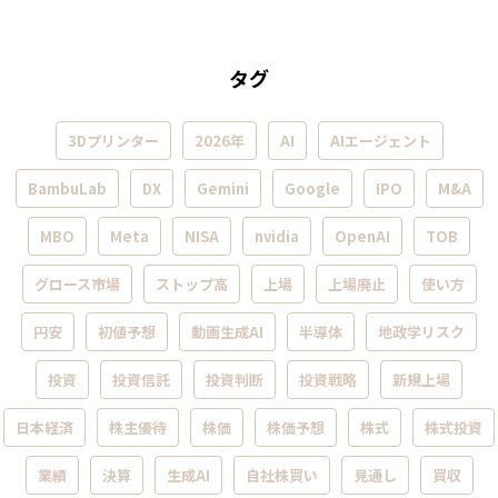
タグ
3Dプリンター
2026年
AI
AIエージェント
BambuLab
DX
Gemini
Google
IPO
M&A
MBO
Meta
NISA
nvidia
OpenAI
TOB
グロース市場
ストップ高
上場
上場廃止
使い方
円安
初値予想
動画生成AI
半導体
地政学リスク
投資
投資信託
投資判断
投資戦略
新規上場
日本経済
株主優待
株価
株価予想
株式
株式投資
業績
決算
生成AI
自社株買い
見通し
買収